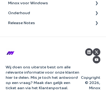
Minox voor Windows
Verkoopstatistieken
Scan en Herken
Administratie
Onderhoud
Artikelen
Jaarovergang
Onderhoud
update-installatie
Release Notes
Facturering
Bankmutaties
Taken
Bankenkoppeling
Kostensoorten/plaatsen
Bankenkoppeling
Beheer
BTW
2026
Crediteuren
Overig
Opvragen
2025
Toegang
Tools & Tips
2024
Boeken
2023
Wij doen ons uiterste best om alle
relevante informatie voor onze klanten
Rapportage
hier te delen. Mis je toch het antwoord
Copyright
Facturatie
op een vraag? Maak dan gelijk een
© 2026,
ticket aan via het Klantenportaal.
Minox
BTW
Activa