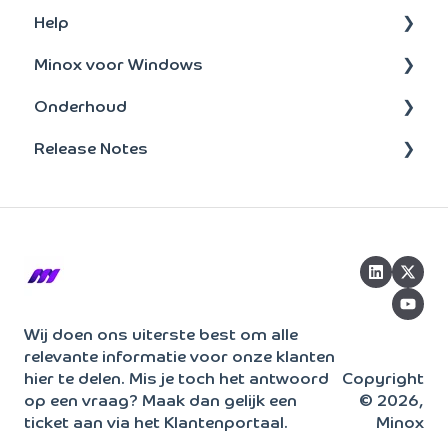
Help
FAQ's : Scan en Herken
Minox voor Windows
Scan en Herken
Administratie
Onderhoud
Jaarovergang
Onderhoud
update-installatie
Release Notes
Bankmutaties
Taken
Bankenkoppeling
Bankenkoppeling
Beheer
BTW
2026
Overig
Opvragen
2025
Toegang
Tools & Tips
2024
Boeken
2023
Wij doen ons uiterste best om alle
relevante informatie voor onze klanten
Rapportage
hier te delen. Mis je toch het antwoord
Copyright
Facturatie
op een vraag? Maak dan gelijk een
© 2026,
ticket aan via het Klantenportaal.
Minox
BTW