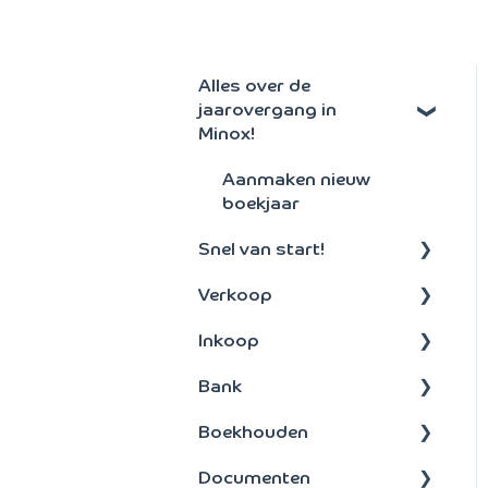
Alles over de
jaarovergang in
Minox!
Aanmaken nieuw
boekjaar
Snel van start!
Verkoop
Algemeen
Inkoop
Debiteuren
Bank
Offertes en facturen
Betalen
Boekhouden
Abonnementen
Inkoopfacturen
Bankenkoppeling
Documenten
Orders
Betalen
Boeken