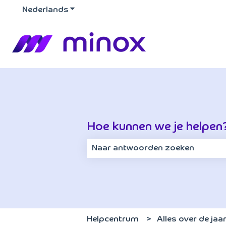
Nederlands
Submenu tonen voor vertalingen
Hoe kunnen we je helpen
Er zijn geen suggesties want het z
Helpcentrum
Alles over de ja