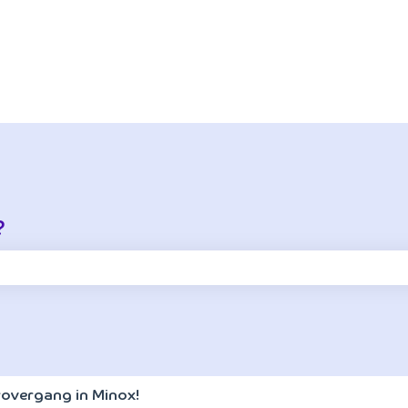
?
oekveld is leeg.
arovergang in Minox!