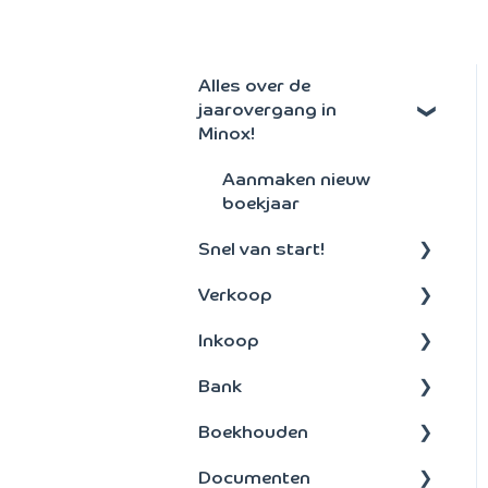
Alles over de
jaarovergang in
Minox!
Aanmaken nieuw
boekjaar
Snel van start!
Verkoop
Algemeen
Inkoop
Debiteuren
Bank
Offertes en facturen
Betalen
Boekhouden
Abonnementen
Inkoopfacturen
Bankenkoppeling
Documenten
Orders
Betalen
Boeken