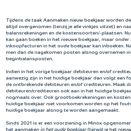
Tijdens de taak
Aanmaken nieuw boekjaar
worden de 
altijd overgenomen (tenzij je alle vinkjes uitzet) en n
balansrekeningen en de kostensoorten/-plaatsen. Nu i
kan gaan boeken in het nieuwe boekjaar, maar onde
inkoopfacturen in het oude boekjaar kan inboeken. N
men dan de nagekomen posten alsnog overnemen in h
beginbalansposten.
Indien in het vorige boekjaar debiteuren en/of credit
aanwezig zijn in het huidige boekjaar dan volgt een 
de ontbrekende debiteuren en/of crediteuren. Maak 
debiteuren/crediteuren ook aan in het huidige boekj
nogmaals over. Ook grootboekrekeningen en kostenso
huidige boekjaar niet voorkomen worden op het foutv
huidige boekjaar alsnog te worden aangemaakt.
Sinds 2021 is er een voorziening in Minox opgenomen 
het aanmaken
in het oude boekjaar
(terwijl je het nie