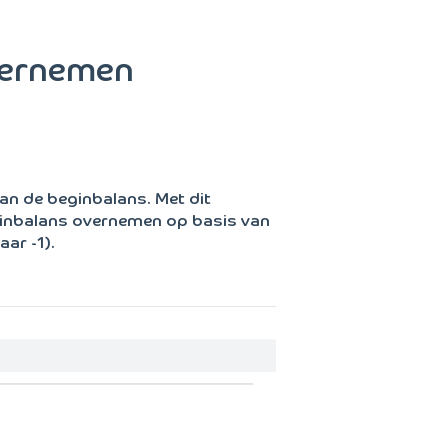
overnemen
n de beginbalans. Met dit
inbalans overnemen op basis van
ar -1).