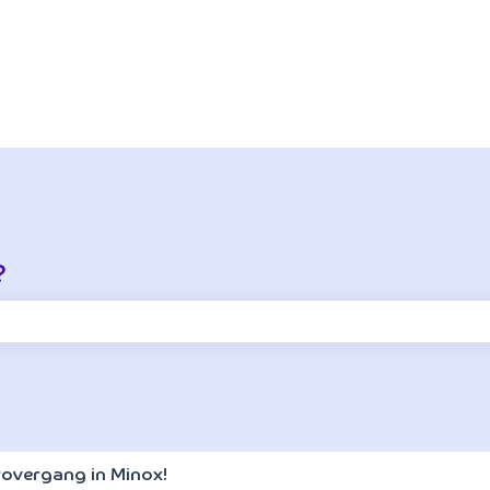
?
oekveld is leeg.
arovergang in Minox!