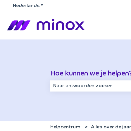
Nederlands
Submenu tonen voor vertalingen
Hoe kunnen we je helpen
Er zijn geen suggesties want het z
Helpcentrum
Alles over de ja