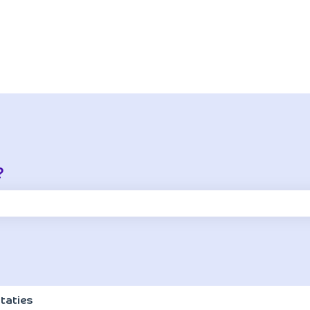
?
oekveld is leeg.
taties