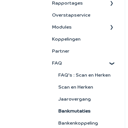
Rapportages
Instellingen
Spreiden
Dossier
Abonnement
(Transitorische
Overstapservice
Rapporten
Extern
posten)
Modules
scan en herken
Algemeen
Belastingaangifte
Koppelingen
Grootboek
BTW aangifte
Marge
Partner
Debiteuren
FAQ
Activa
Signaleringsoverzichte
FAQ's : Scan en Herken
n
Scan en Herken
Verkoopstatistieken
Jaarovergang
Artikelen
Bankmutaties
Facturering
Bankenkoppeling