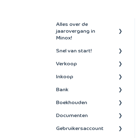
Alles over de
jaarovergang in
Minox!
Snel van start!
Aanmaken nieuw
boekjaar
Verkoop
Algemeen
Inkoop
Debiteuren
Bank
Offertes en facturen
Betalen
Boekhouden
Abonnementen
Inkoopfacturen
Bankenkoppeling
Documenten
Orders
Betalen
Boeken
Gebruikersaccount
Incasso
Bankbestanden
Vaste activa
Layouts