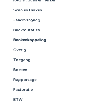
Signaleringsoverzichten
FAQ's : Scan en Herken
Verkoopstatistieken
Scan en Herken
Artikelen
Jaarovergang
Facturering
Bankmutaties
Kostensoorten/plaatsen
Bankenkoppeling
Crediteuren
Overig
Toegang
Boeken
Rapportage
Facturatie
BTW