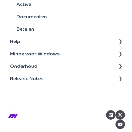
Activa
Documenten
Betalen
Help
Minox voor Windows
Administratie
Onderhoud
Onderhoud
update-installatie
Release Notes
Taken
Bankenkoppeling
Beheer
BTW
2026
Opvragen
2025
Tools & Tips
2024
2023