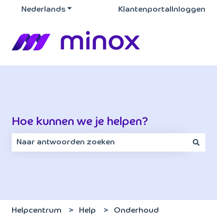
Nederlands
Submenu tonen voor vertalingen
Klantenportal
Inloggen
Hoe kunnen we je helpen?
Er zijn geen suggesties want het zoekveld is leeg.
Helpcentrum
Help
Onderhoud