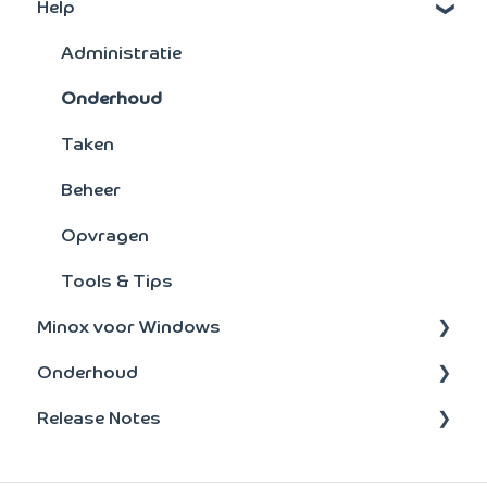
Help
Signaleringsoverzichten
FAQ's : Scan en Herken
Verkoopstatistieken
Scan en Herken
Administratie
Artikelen
Jaarovergang
Onderhoud
Facturering
Bankmutaties
Taken
Kostensoorten/plaatsen
Bankenkoppeling
Beheer
Crediteuren
Overig
Opvragen
Toegang
Tools & Tips
Minox voor Windows
Boeken
Onderhoud
Rapportage
update-installatie
Release Notes
Facturatie
Bankenkoppeling
BTW
BTW
2026