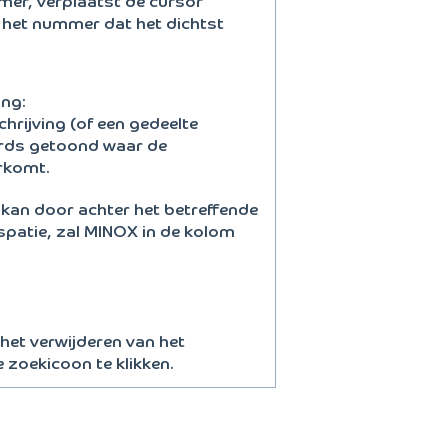
mer, verplaatst de cursor
 het nummer dat het dichtst
ing:
hrijving (of een gedeelte
ords getoond waar de
rkomt.
kan door achter het betreffende
spatie, zal MINOX in de kolom
het verwijderen van het
zoekicoon te klikken.