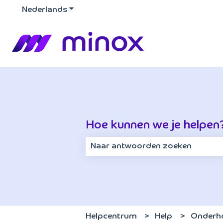
Nederlands
Submenu tonen voor vertalingen
Hoe kunnen we je helpen
Er zijn geen suggesties want het z
Helpcentrum
Help
Onderh