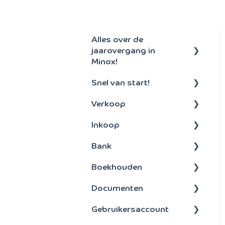
Alles over de
jaarovergang in
Minox!
Snel van start!
Aanmaken nieuw
boekjaar
Verkoop
Algemeen
Inkoop
Debiteuren
Bank
Offertes en facturen
Betalen
Boekhouden
Abonnementen
Inkoopfacturen
Bankenkoppeling
Documenten
Orders
Betalen
Boeken
Gebruikersaccount
Incasso
Bankbestanden
Vaste activa
Layouts