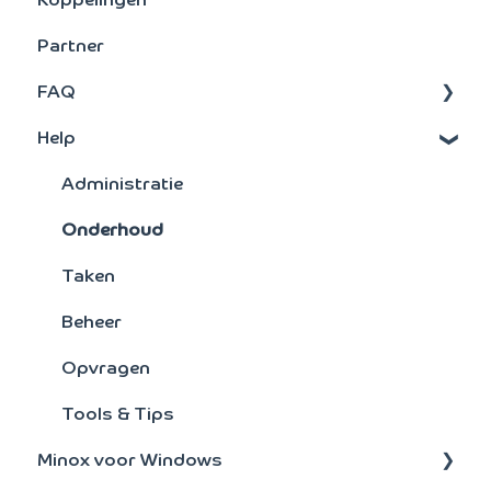
Koppelingen
Grootboek
BTW aangifte
Partner
Debiteuren
FAQ
Activa
Help
Signaleringsoverzichten
FAQ's : Scan en Herken
Verkoopstatistieken
Scan en Herken
Administratie
Artikelen
Jaarovergang
Onderhoud
Facturering
Bankmutaties
Taken
Kostensoorten/plaatsen
Bankenkoppeling
Beheer
Crediteuren
Overig
Opvragen
Toegang
Tools & Tips
Minox voor Windows
Boeken