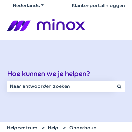
Nederlands
Submenu tonen voor vertalingen
Klantenportal
Inloggen
Hoe kunnen we je helpen?
Er zijn geen suggesties want het zoekveld is leeg.
Helpcentrum
Help
Onderhoud