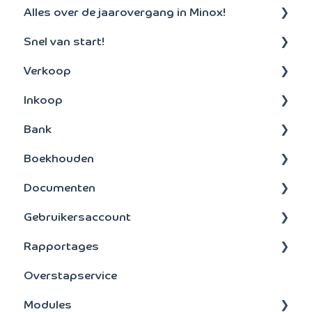
Alles over de jaarovergang in Minox!
Snel van start!
Aanmaken nieuw boekjaar
Verkoop
Algemeen
Inkoop
Debiteuren
Bank
Offertes en facturen
Betalen
Boekhouden
Abonnementen
Inkoopfacturen
Bankenkoppeling
Documenten
Orders
Betalen
Boeken
Gebruikersaccount
Incasso
Bankbestanden
Vaste activa
Layouts
Rapportages
Instellingen
Spreiden (Transitorische posten)
Dossier
Abonnement
Overstapservice
Belastingaangifte
Rapporten
Extern
Modules
Marge
scan en herken
Algemeen