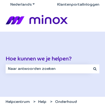
Nederlands
Submenu tonen voor vertalingen
Klantenportal
Inloggen
Hoe kunnen we je helpen?
Er zijn geen suggesties want het zoekveld is leeg.
Helpcentrum
Help
Onderhoud