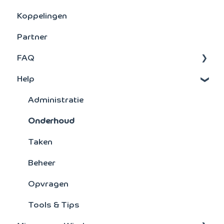
Koppelingen
Grootboek
BTW aangifte
Partner
Debiteuren
FAQ
Activa
Help
Signaleringsoverzichten
FAQ's : Scan en Herken
Verkoopstatistieken
Scan en Herken
Administratie
Artikelen
Jaarovergang
Onderhoud
Facturering
Bankmutaties
Taken
Kostensoorten/plaatsen
Bankenkoppeling
Beheer
Crediteuren
Overig
Opvragen
Toegang
Tools & Tips