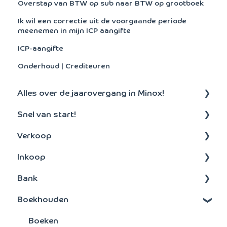
Overstap van BTW op sub naar BTW op grootboek
Ik wil een correctie uit de voorgaande periode
meenemen in mijn ICP aangifte
ICP-aangifte
Onderhoud | Crediteuren
Alles over de jaarovergang in Minox!
Snel van start!
Aanmaken nieuw boekjaar
Verkoop
Algemeen
Inkoop
Debiteuren
Bank
Offertes en facturen
Betalen
Boekhouden
Abonnementen
Inkoopfacturen
Bankenkoppeling
Orders
Betalen
Boeken