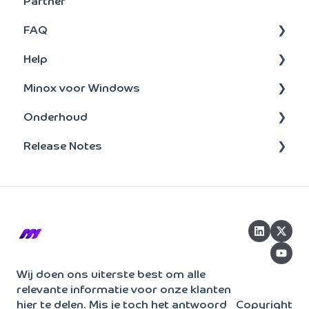
Partner
Debiteuren
FAQ
Activa
Help
Signaleringsoverzichten
FAQ's : Scan en Herken
Minox voor Windows
Verkoopstatistieken
Scan en Herken
Administratie
Onderhoud
Artikelen
Jaarovergang
Onderhoud
update-installatie
Release Notes
Facturering
Bankmutaties
Taken
Bankenkoppeling
Kostensoorten/plaatsen
Bankenkoppeling
Beheer
BTW
2026
Crediteuren
Overig
Opvragen
2025
Toegang
Tools & Tips
2024
Boeken
2023
Wij doen ons uiterste best om alle
relevante informatie voor onze klanten
Rapportage
hier te delen. Mis je toch het antwoord
Copyright