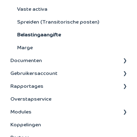
Incasso
Bankbestanden
Vaste activa
Instellingen
Spreiden (Transitorische posten)
Belastingaangifte
Marge
Documenten
Gebruikersaccount
Layouts
Rapportages
Dossier
Abonnement
Overstapservice
Rapporten
Extern
Modules
scan en herken
Algemeen
Koppelingen
Grootboek
BTW aangifte