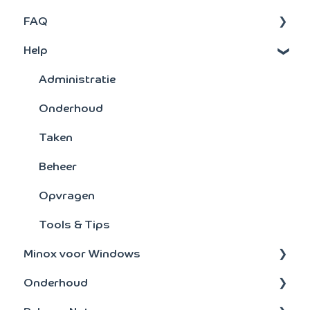
FAQ
Activa
Help
Signaleringsoverzichten
FAQ's : Scan en Herken
Verkoopstatistieken
Scan en Herken
Administratie
Artikelen
Jaarovergang
Onderhoud
Facturering
Bankmutaties
Taken
Kostensoorten/plaatsen
Bankenkoppeling
Beheer
Crediteuren
Overig
Opvragen
Toegang
Tools & Tips
Minox voor Windows
Boeken
Onderhoud
Rapportage
update-installatie