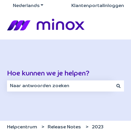
Nederlands
Submenu tonen voor vertalingen
Klantenportal
Inloggen
Hoe kunnen we je helpen?
Er zijn geen suggesties want het zoekveld is leeg.
Helpcentrum
Release Notes
2023