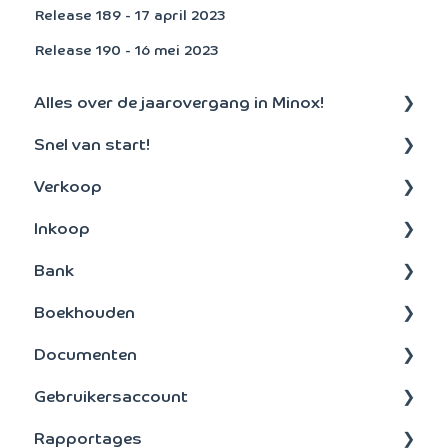
Release 189 - 17 april 2023
Release 190 - 16 mei 2023
Alles over de jaarovergang in Minox!
Snel van start!
Aanmaken nieuw boekjaar
Verkoop
Algemeen
Inkoop
Debiteuren
Bank
Offertes en facturen
Betalen
Boekhouden
Abonnementen
Inkoopfacturen
Bankenkoppeling
Documenten
Orders
Betalen
Boeken
Gebruikersaccount
Incasso
Bankbestanden
Vaste activa
Layouts
Rapportages
Instellingen
Spreiden (Transitorische posten)
Dossier
Abonnement