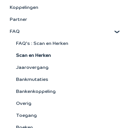
Koppelingen
Grootboek
BTW aangifte
Partner
Debiteuren
FAQ
Activa
Signaleringsoverzichten
FAQ's : Scan en Herken
Verkoopstatistieken
Scan en Herken
Artikelen
Jaarovergang
Facturering
Bankmutaties
Kostensoorten/plaatsen
Bankenkoppeling
Crediteuren
Overig
Toegang
Boeken