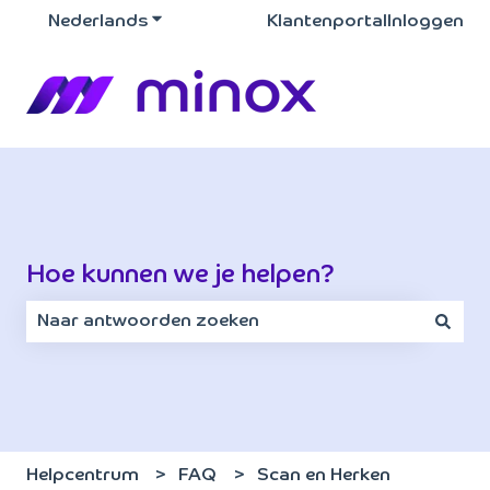
Nederlands
Submenu tonen voor vertalingen
Klantenportal
Inloggen
Hoe kunnen we je helpen?
Er zijn geen suggesties want het zoekveld is leeg.
Helpcentrum
FAQ
Scan en Herken