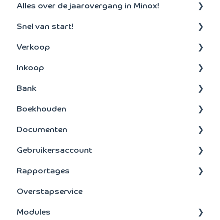
Alles over de jaarovergang in Minox!
Snel van start!
Aanmaken nieuw boekjaar
Verkoop
Algemeen
Inkoop
Debiteuren
Bank
Offertes en facturen
Betalen
Boekhouden
Abonnementen
Inkoopfacturen
Bankenkoppeling
Documenten
Orders
Betalen
Boeken
Gebruikersaccount
Incasso
Bankbestanden
Vaste activa
Layouts
Rapportages
Instellingen
Spreiden (Transitorische posten)
Dossier
Abonnement
Overstapservice
Belastingaangifte
Rapporten
Extern
Modules
Marge
scan en herken
Algemeen