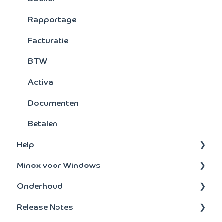
Rapportage
Facturatie
BTW
Activa
Documenten
Betalen
Help
Minox voor Windows
Administratie
Onderhoud
Onderhoud
update-installatie
Release Notes
Taken
Bankenkoppeling