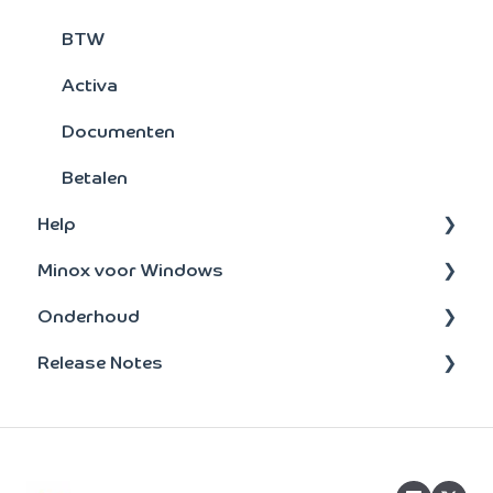
BTW
Activa
Documenten
Betalen
Help
Minox voor Windows
Administratie
Onderhoud
Onderhoud
update-installatie
Release Notes
Taken
Bankenkoppeling
Beheer
BTW
2026
Opvragen
2025