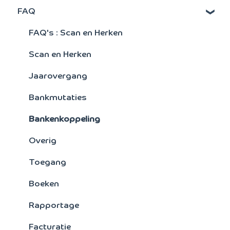
FAQ
Activa
Signaleringsoverzichten
FAQ's : Scan en Herken
Verkoopstatistieken
Scan en Herken
Artikelen
Jaarovergang
Facturering
Bankmutaties
Kostensoorten/plaatsen
Bankenkoppeling
Crediteuren
Overig
Toegang
Boeken
Rapportage
Facturatie