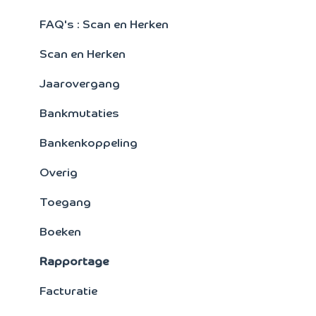
Signaleringsoverzichten
FAQ's : Scan en Herken
Verkoopstatistieken
Scan en Herken
Artikelen
Jaarovergang
Facturering
Bankmutaties
Kostensoorten/plaatsen
Bankenkoppeling
Crediteuren
Overig
Toegang
Boeken
Rapportage
Facturatie