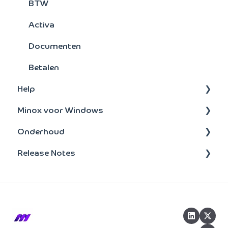
BTW
Activa
Documenten
Betalen
Help
Minox voor Windows
Administratie
Onderhoud
Onderhoud
update-installatie
Release Notes
Taken
Bankenkoppeling
Beheer
BTW
2026
Opvragen
2025
Tools & Tips
2024