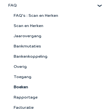
FAQ
Activa
Signaleringsoverzichten
FAQ's : Scan en Herken
Verkoopstatistieken
Scan en Herken
Artikelen
Jaarovergang
Facturering
Bankmutaties
Kostensoorten/plaatsen
Bankenkoppeling
Crediteuren
Overig
Toegang
Boeken
Rapportage
Facturatie