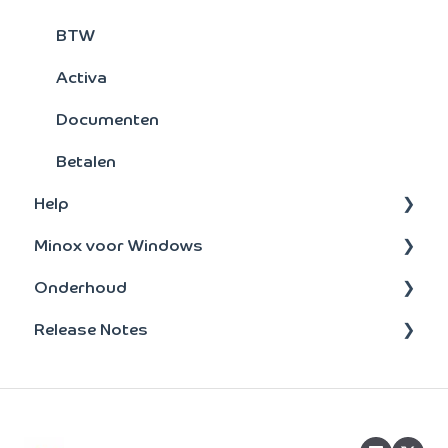
BTW
Activa
Documenten
Betalen
Help
Minox voor Windows
Administratie
Onderhoud
Onderhoud
update-installatie
Release Notes
Taken
Bankenkoppeling
Beheer
BTW
2026
Opvragen
2025