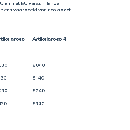
EU en niet EU verschillende
e een voorbeeld van een opzet
rtikelgroep
Artikelgroep 4
030
8040
130
8140
230
8240
330
8340