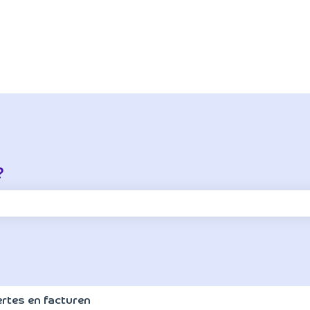
?
oekveld is leeg.
ertes en facturen