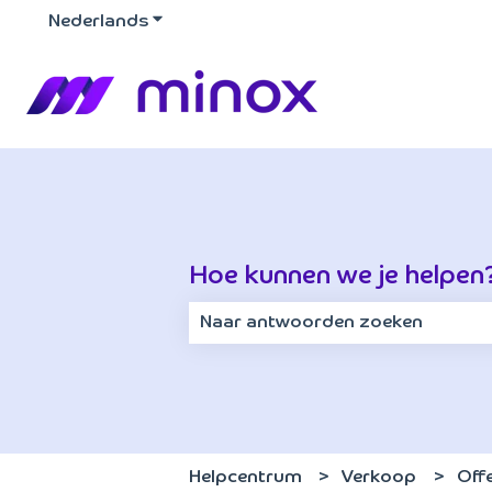
Nederlands
Submenu tonen voor vertalingen
Hoe kunnen we je helpen
Er zijn geen suggesties want het z
Helpcentrum
Verkoop
Off