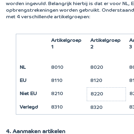
worden ingevuld. Belangrijk hierbij is dat er voor NL, 
opbrengstrekeningen worden gebruikt. Onderstaand
met 4 verschillende artikelgroepen:
Artikelgroep
Artikelgroep
A
1
2
3
NL
8010
8020
8
EU
8110
8120
8
Niet EU
8210
8
8220
Verlegd
8310
8
8320
4. Aanmaken artikelen