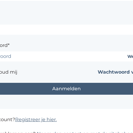
ord*
We
oud mij
Wachtwoord v
count?
Registreer je hier.