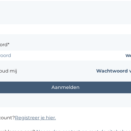
ord*
We
oud mij
Wachtwoord v
count?
Registreer je hier.