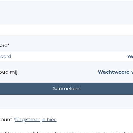
ord*
We
oud mij
Wachtwoord v
count?
Registreer je hier.